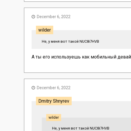
December 6, 2022
wilder
Не, у меня вот такой NUC8i7HVB
А ты его используешь как мобильный девай
December 6, 2022
Dmitry Shnyrev
wilder
Не, у меня вот такой NUC8i7HVB