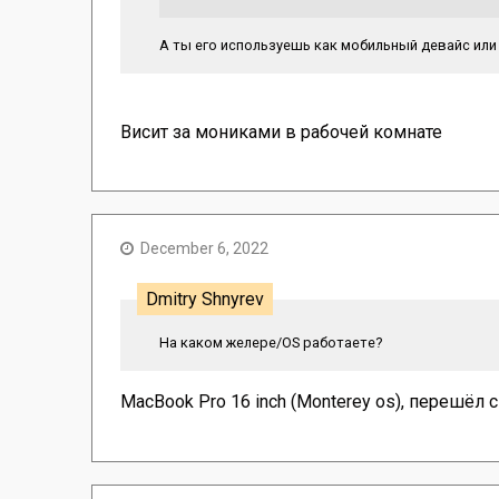
А ты его используешь как мобильный девайс ил
Висит за мониками в рабочей комнате
December 6, 2022
Dmitry Shnyrev
На каком желеpе/OS работаете?
MacBook Pro 16 inch (Monterey os), перешёл с