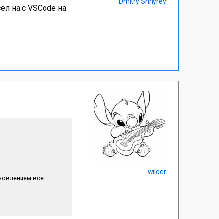
Dmitry Shnyrev
ел на с VSCode на
wilder
бновлением все