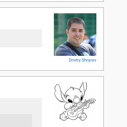
Dmitry Shnyrev