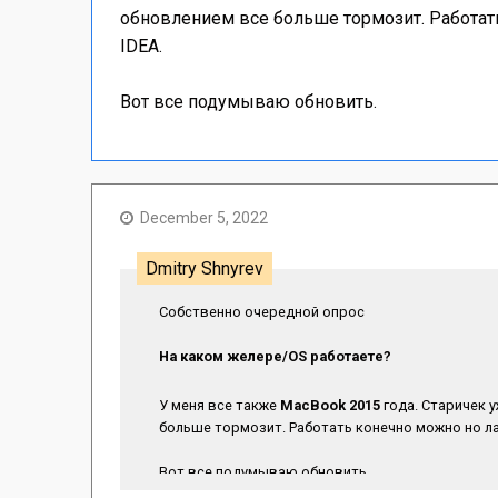
обновлением все больше тормозит. Работать
IDEA.
Вот все подумываю обновить.
December 5, 2022
Dmitry Shnyrev
Собственно очередной опрос
На каком желеpе/OS работаете?
У меня все также
MacBook 2015
года. Старичек 
больше тормозит. Работать конечно можно но ла
Вот все подумываю обновить.