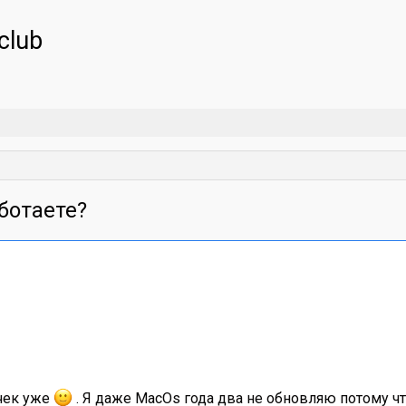
club
ботаете?
ичек уже
. Я даже MacOs года два не обновляю потому ч