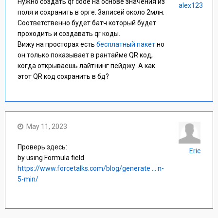
Нужно создать qr code на основе значения из
alex123
поля и сохранить в орге. Записей около 2млн.
Соответственно будет батч который будет
проходить и создавать qr коды.
Вижу на просторах есть
бесплатный пакет
но
он только показывает в рантайме QR код,
когда открываешь лайтнинг пейджу. А как
этот QR код сохранить в бд?
May 11, 2023
Проверь здесь:
Eric
by using Formula field
https://www.forcetalks.com/blog/generate ... n-
5-min/