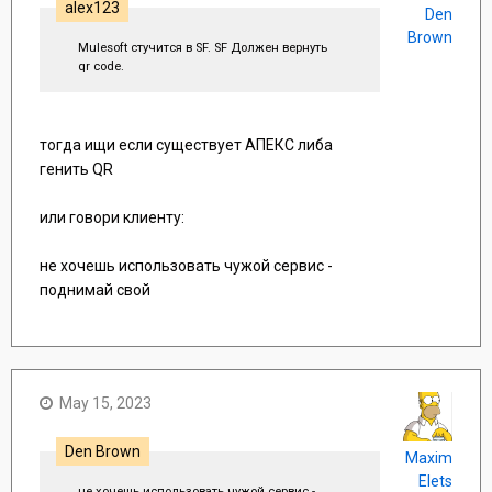
alex123
Den
Brown
Mulesoft стучится в SF. SF Должен вернуть
qr code.
тогда ищи если существует АПЕКС либа
генить QR
или говори клиенту:
не хочешь использовать чужой сервис -
поднимай свой
May 15, 2023
Den Brown
Maxim
Elets
не хочешь использовать чужой сервис -