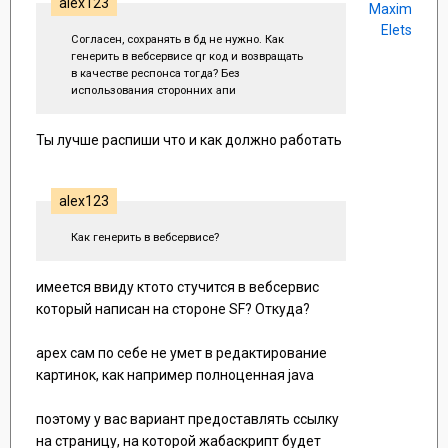
alex123
Maxim
Elets
Согласен, сохранять в бд не нужно. Как
генерить в вебсервисе qr код и возвращать
в качестве респонса тогда? Без
использования сторонних апи
Ты лучше распиши что и как должно работать
alex123
Как генерить в вебсервисе?
имеется ввиду ктото стучится в вебсервис
который написан на стороне SF? Откуда?
apex сам по себе не умет в редактирование
картинок, как например полноценная java
поэтому у вас вариант предоставлять ссылку
на страницу, на которой жабаскрипт будет