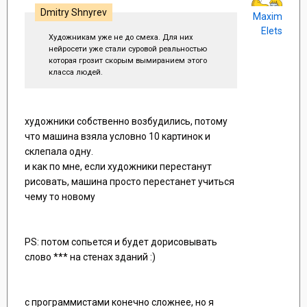
Dmitry Shnyrev
Maxim
Elets
Художникам уже не до смеха. Для них
нейросети уже стали суровой реальностью
которая грозит скорым вымиранием этого
класса людей.
художники собственно возбудились, потому
что машина взяла условно 10 картинок и
склепала одну.
и как по мне, если художники перестанут
рисовать, машина просто перестанет учиться
чему то новому
PS: потом сопьется и будет дорисовывать
слово *** на стенах зданий :)
с программистами конечно сложнее, но я