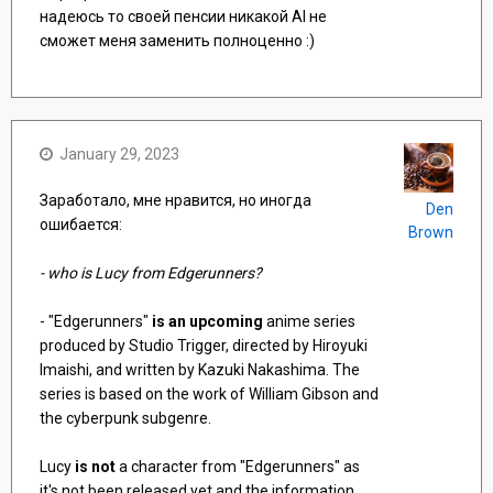
надеюсь то своей пенсии никакой AI не
сможет меня заменить полноценно :)
January 29, 2023
Заработало, мне нравится, но иногда
Den
ошибается:
Brown
- who is Lucy from Edgerunners?
- "Edgerunners"
is an upcoming
anime series
produced by Studio Trigger, directed by Hiroyuki
Imaishi, and written by Kazuki Nakashima. The
series is based on the work of William Gibson and
the cyberpunk subgenre.
Lucy
is not
a character from "Edgerunners" as
it's not been released yet and the information