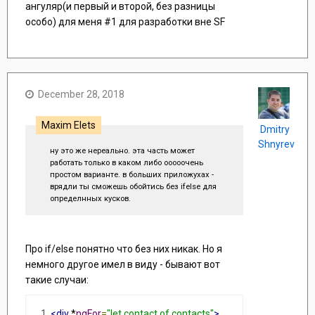
ангуляр(и первый и второй, без разницы
особо) для меня #1 для разработки вне SF
December 28, 2018
Maxim Elets
Dmitry
Shnyrev
ну это же нереально. эта часть может
работать только в каком либо ооооочень
простом варианте. в больших приложухах -
врядли ты сможешь обойтись без ifelse для
определнных кусков.
Про if/else понятно что без них никак. Но я
немного другое имел в виду - бывают вот
такие случаи:
<div
 *
ngFor
=
"let contact of contacts"
>