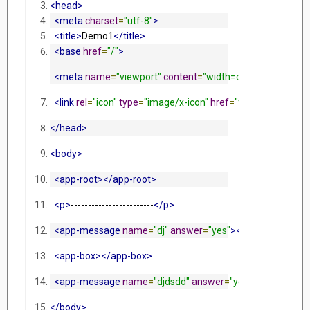
<head>
<meta
charset
=
"utf-8"
>
<title>
Demo1
</title>
<base
href
=
"/"
>
<meta
name
=
"viewport"
content
=
"width=device-width, init
<link
rel
=
"icon"
type
=
"image/x-icon"
href
=
"favicon.ico"
>
</head>
<body>
<app-root></app-root>
<p>
------------------------
</p>
<app-message
name
=
"dj"
answer
=
"yes"
></app-message
<app-box></app-box>
<app-message
name
=
"djdsdd"
answer
=
"yes"
></app-mes
</body>