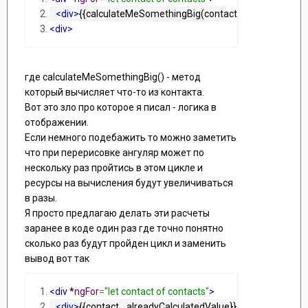
<div>
{{calculateMeSomethingBig(contact)}}
</div>
<div>
где calculateMeSomethingBig() - метод
который вычисляет что-то из контакта.
Вот это зло про которое я писал - логика в
отображении.
Если немного подебажить то можно заметить
что при перерисовке ангуляр может по
нескольку раз пройтись в этом цикле и
ресурсы на вычисления будут увеличиваться
в разы.
Я просто предлагаю делать эти расчеты
заранее в коде один раз где точно понятно
сколько раз будут пройден цикл и заменить
вывод вот так
<div
 *
ngFor
=
"let contact of contacts"
>
<div>
{{contact._alreadyCalculatedValue}}
</div>