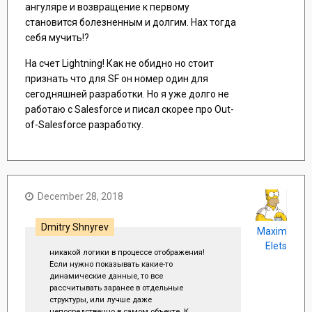
ангуляре и возвращение к первому
становится болезненным и долгим. Нах тогда
себя мучить!?
На счет Lightning! Как не обидно но стоит
признать что для SF он номер один для
сегодняшней разработки. Но я уже долго не
работаю с Salesforce и писал скорее про Out-
of-Salesforce разработку.
December 28, 2018
Dmitry Shnyrev
Maxim
Elets
никакой логики в процессе отображения!
Если нужно показывать какие-то
динамические данные, то все
рассчитывать заранее в отдельные
структуры, или лучше даже
непосредственно в самом объекте. К