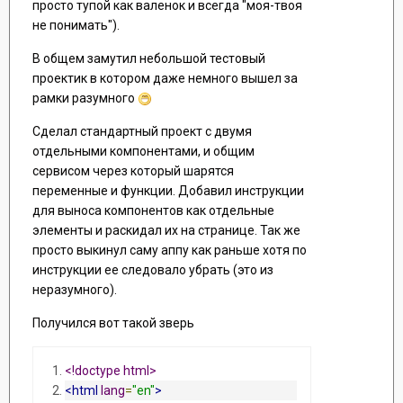
просто тупой как валенок и всегда "моя-твоя
не понимать").
В общем замутил небольшой тестовый
проектик в котором даже немного вышел за
рамки разумного
Сделал стандартный проект с двумя
отдельными компонентами, и общим
сервисом через который шарятся
переменные и функции. Добавил инструкции
для выноса компонентов как отдельные
элементы и раскидал их на странице. Так же
просто выкинул саму аппу как раньше хотя по
инструкции ее следовало убрать (это из
неразумного).
Получился вот такой зверь
<!doctype html>
<html
lang
=
"en"
>