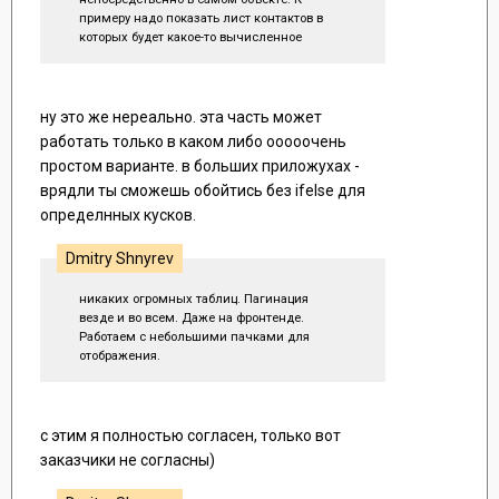
примеру надо показать лист контактов в
которых будет какое-то вычисленное
значение. Вычисляем это значение сразу
после получения из бэкенда и сохраняем в
специальное поле сразу в том же контакте.
ну это же нереально. эта часть может
работать только в каком либо ооооочень
простом варианте. в больших приложухах -
врядли ты сможешь обойтись без ifelse для
определнных кусков.
Dmitry Shnyrev
никаких огромных таблиц. Пагинация
везде и во всем. Даже на фронтенде.
Работаем с небольшими пачками для
отображения.
с этим я полностью согласен, только вот
заказчики не согласны)