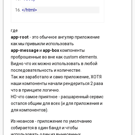
</html>
где
app-root
- это обычное ангуляр приложение
как мы привыкли использовать
app-message
и
app-box
компоненты
проброшенные во вне как custom elements.
Видно что их можно использовать в любой
последовательность и количестве.
Так же заработало и само приложение, ХОТЯ
наши компоненты начали рендериться 2 раза
что в принципе логично.
НО что самое приятное - расшаренный сервис
остался общим для всех (и для приложения и
для компонентов).
Из нюансов - приложение по умолчанию
собирается в один бандл и чтобы
использовать один из вынесенных