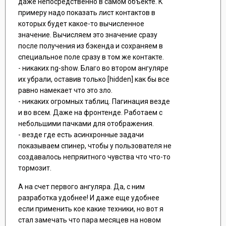
даже непосредственно в самом объекте. К
примеру надо показать лист контактов в
которых будет какое-то вычисленное
значение. Вычисляем это значение сразу
после получения из бэкенда и сохраняем в
специальное поле сразу в том же контакте.
- никаких ng-show. Благо во втором ангуляре
их убрали, оставив только [hidden] как бы все
равно намекает что это зло.
- никаких огромных таблиц. Пагинация везде
и во всем. Даже на фронтенде. Работаем с
небольшими пачками для отображения.
- везде где есть асинхронные задачи
показываем спинер, чтобы у пользователя не
создавалось непряитного чувства что что-то
тормозит.
А на счет первого ангуляра. Да, с ним
разработка удобнее! И даже еще удобнее
если применить кое какие техники, но вот я
стал замечать что пара месяцев на новом