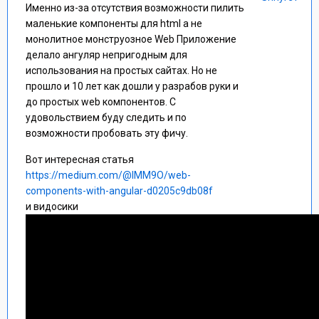
Именно из-за отсутствия возможности пилить
маленькие компоненты для html а не
монолитное монструозное Web Приложение
делало ангуляр непригодным для
использования на простых сайтах. Но не
прошло и 10 лет как дошли у разрабов руки и
до простых web компонентов. С
удовольствием буду следить и по
возможности пробовать эту фичу.
Вот интересная статья
https://medium.com/@IMM9O/web-
components-with-angular-d0205c9db08f
и видосики