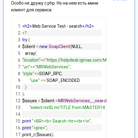
Особо не дружу с php. Но на нем есть мини
клиент для сервиса:
<h2>
Web Service Test - search
</h2>
<?
try
{
$client 
=
new
SoapClient
(
NULL
,
   array
(
"location"
=>
"https://helpdesk.igmas.com/MRcgi/MRWebServ
"uri"
=>
"MRWebServices"
,
"style"
=>
SOAP_RPC
,
"use"
=>
 SOAP_ENCODED       
)
);
$issues 
=
 $client
->
MRWebServices__search
(
"******"
,
'*****
"select mrID, mrTITLE from MASTER14 WHERE lower(mrTI
print
"<BR><b> Search:<hr><br>\n"
;
print
"<pre>"
;
print_r
(
$issues
);