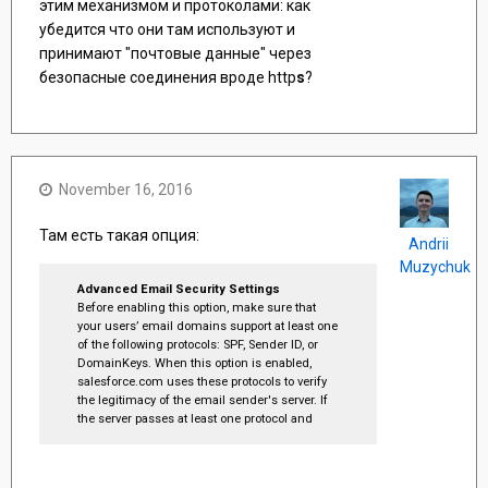
этим механизмом и протоколами: как
убедится что они там используют и
принимают "почтовые данные" через
безопасные соединения вроде http
s
?
November 16, 2016
Там есть такая опция:
Andrii
Muzychuk
Advanced Email Security Settings
Before enabling this option, make sure that
your users’ email domains support at least one
of the following protocols: SPF, Sender ID, or
DomainKeys. When this option is enabled,
salesforce.com uses these protocols to verify
the legitimacy of the email sender's server. If
the server passes at least one protocol and
does not fail any, salesforce.com processes
the email. If the server fails a protocol or does
not support any of the protocols, then