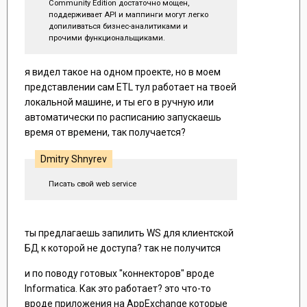
Community Edition достаточно мощен,
поддерживает API и маппинги могут легко
допиливаться бизнес-аналитиками и
прочими функциональщиками.
я видел такое на одном проекте, но в моем
представлении сам ETL тул работает на твоей
локальной машине, и ты его в ручную или
автоматически по расписанию запускаешь
время от времени, так получается?
Dmitry Shnyrev
Писать свой web service
ты предлагаешь запилить WS для клиентской
БД к которой не доступа? так не получится
и по поводу готовых "коннекторов" вроде
Informatica. Как это работает? это что-то
вроде приложения на AppExchange которые