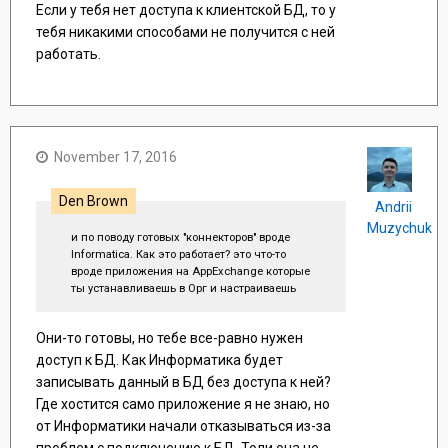
Если у тебя нет доступа к клиентской БД, то у
тебя никакими способами не получится с ней
работать.
November 17, 2016
Den Brown
Andrii
Muzychuk
и по поводу готовых "коннекторов" вроде
Informatica. Как это работает? это что-то
вроде приложения на AppExchange которые
ты устанавливаешь в Орг и настраиваешь
Они-то готовы, но тебе все-равно нужен
доступ к БД. Как Информатика будет
записывать данный в БД без доступа к ней?
Где хостится само приложение я не знаю, но
от Информатики начали отказываться из-за
проблем с подключению к БД. Толи она не