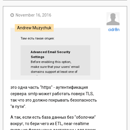
salesforce.com does not process the email.
November 16, 2016
Andrew Muzychuk
cidr8n
Там есть такая опция:
Advanced Email Security
Settings
Before enabling this option,
make sure that your users’ email
domains support at least one of
the following protocols: SPF,
Sender ID, or DomainKeys. When
this option is enabled,
это одна часть "https" - аутентификация
salesforce.com uses these
сервера. smtp может работать поверх TLS,
protocols to verify the legitimacy
так что это должно покрывать безопасность
of the email sender's server. If
"в пути".
the server passes at least one
protocol and does not fail any,
salesforce.com processes the
А так, если есть база данных без "оболочки"
email. If the server fails a
вокруг, то бери чего из ETL, near-realtime
protocol or does not support any
пуллы из форса чаще достаточны для таких