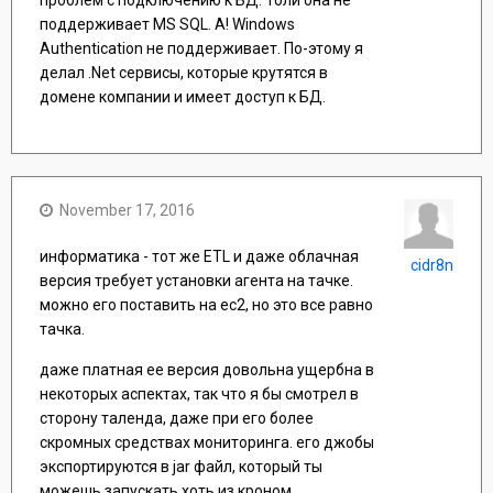
поддерживает MS SQL. А! Windows
Authentication не поддерживает. По-этому я
делал .Net сервисы, которые крутятся в
домене компании и имеет доступ к БД.
November 17, 2016
информатика - тот же ETL и даже облачная
cidr8n
версия требует установки агента на тачке.
можно его поставить на ec2, но это все равно
тачка.
даже платная ее версия довольна ущербна в
некоторых аспектах, так что я бы смотрел в
сторону таленда, даже при его более
скромных средствах мониторинга. его джобы
экспортируются в jar файл, который ты
можешь запускать хоть из кроном.