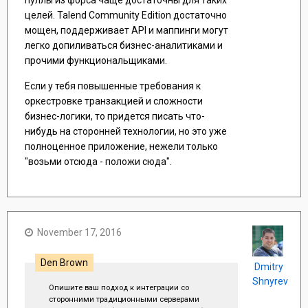
of the protocols, then
целей. Talend Community Edition достаточно
salesforce.com does not process
the email.
мощен, поддерживает API и маппинги могут
легко допиливаться бизнес-аналитиками и
прочими функциональщиками.
Если у тебя повышенные требования к
оркестровке транзакцией и сложности
бизнес-логики, то придется писать что-
нибудь на сторонней технологии, но это уже
полноценное приложение, нежели только
"возьми отсюда - положи сюда".
November 17, 2016
Den Brown
Dmitry
Shnyrev
Опишите ваш подход к интеграции со
сторонними традиционными серверами