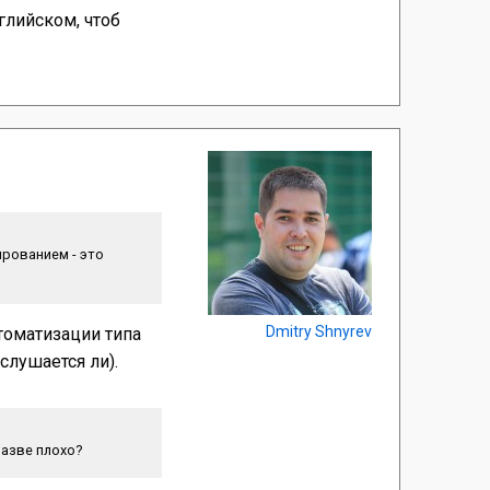
глийском, чтоб
ированием - это
Dmitry Shnyrev
томатизации типа
слушается ли).
 разве плохо?