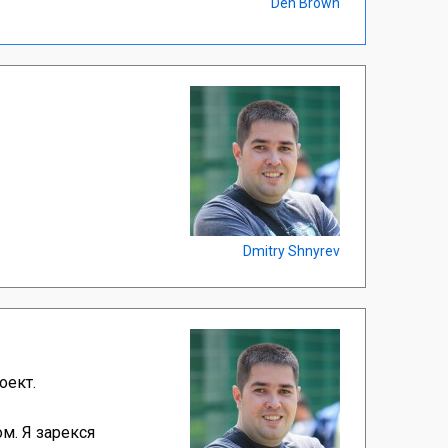
Den Brown
Dmitry Shnyrev
оект.
м. Я зарекся