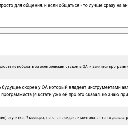
росто для общения. и если общаться - то лучше сразу на ан
смелость не побежать за всем женским стадом в QA, и заняться программ
лое будущее скорее у QA который владеет инструментами ав
программиста (я кстати уже ей про это сказал, не знаю при
ния) отучиться 7 месяцев, т.е. она не сидела и мечтала, а что-то делала.