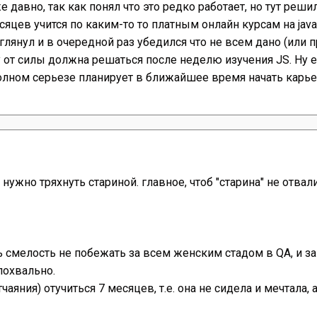
давно, так как понял что это редко работает, но тут решил
яцев учится по каким-то то платным онлайн курсам на java
глянул и в очередной раз убедился что не всем дано (или п
 ну от силы должна решаться после неделю изучения JS. Ну
полном серьезе планирует в ближайшее время начать карье
 нужно тряхнуть стариной. главное, чтоб "старина" не отвалил
ть смелость не побежать за всем женским стадом в QA, и з
похвально.
чаяния) отучиться 7 месяцев, т.е. она не сидела и мечтала, а