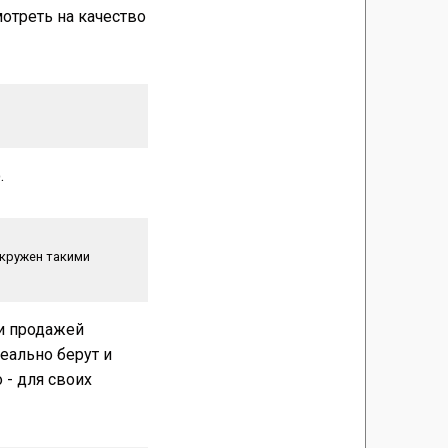
мотреть на качество
.
окружен такими
 и продажей
еально берут и
 - для своих