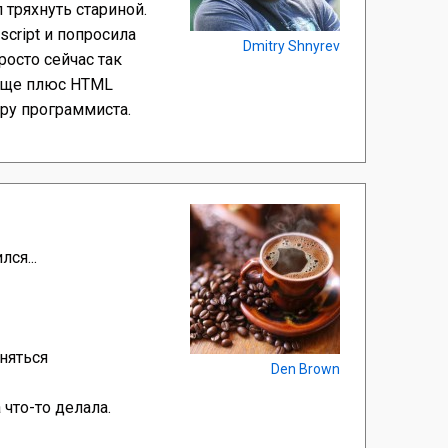
 тряхнуть стариной.
script и попросила
Dmitry Shnyrev
росто сейчас так
 еще плюс HTML
ру программиста.
ся...
аняться
Den Brown
 что-то делала.