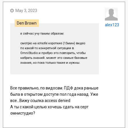
May 3, 2023
Den Brown
alex123
я сейчас учу таким образом:
смотрю на ютюбе короткие (15мин) видео
по какой-то конкретной ситуации в
OmniStudio и пробую это повторить, чтобы
набрать знаний. может это самые базовые
знания, но пока только такие и нужны.
мне кажется, что я уже не в том возрасте,
чтоб глубоко и долго что-то учить и вникать:
читать умные книжки, проходить курсы. я
учусь понемногу, но каждый день. теперь я
Все правильно, по видосам. ПДФ дока раньше
не могу взять тему "силой ума" как раньше,
была в открытом доступе пол года назад. Уже
но все еще могу взять упорством и
все...Вижу ссылка access denied
дисциплиной
А ты с какой целью хочешь сдать на серт
омнистудио?