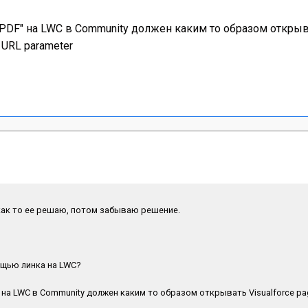
 PDF" на LWC в Community должен каким то образом открыва
 URL parameter
как то ее решаю, потом забываю решение.
ощью линка на LWC?
открывать Visualforce page и и при этом