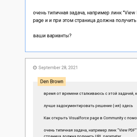
очень типичная задача, например линк "View
page и и при этом страница должна получить
ваши варианты?
September 28, 2021
Den Brown
время от времени сталкиваюсь с этой задачей, 
лучше задокументировать решение (-ия) здесь
Как открыть Visualforce page в Community с пом
очень типичная задача, например линк "View PDF" на LWC в Community должен каким то образом 
страница должна получить URL parameter