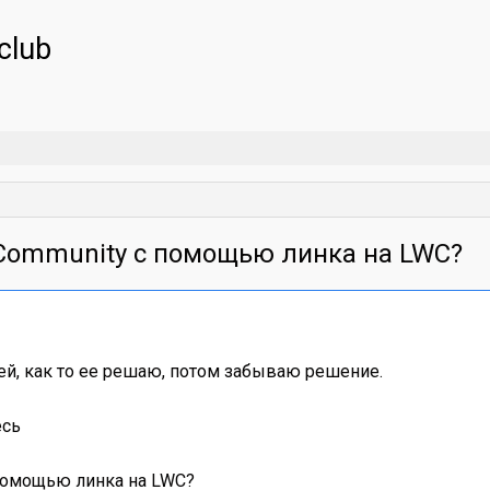
club
в Community с помощью линка на LWC?
ей, как то ее решаю, потом забываю решение.
есь
 помощью линка на LWC?