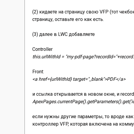
(2) кидаете на страницу свою VFP (тот чекбок
страницу, оставьте его как есть.
(3) далее в LWC добавляете
Controller
this.urlWithId = "my-pdf-page?recordId="+record.
Front:
<a href={urlWithId} target="_blank">PDF</a>
и ссылка открывается в новом окне, и recor
ApexPages.currentPage().getParameters().get('id
если нужны другие параметры, то вроде как
контроллер VFP, которая включена на комму