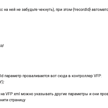
с на ней не забудьте чекнуть), при этом {!recordId} автомат
Id
dId параметр проваливается вот сюда в контроллер VFP:
');
 на VFP xml можно указывать другие параметры и они пров
нити страницу