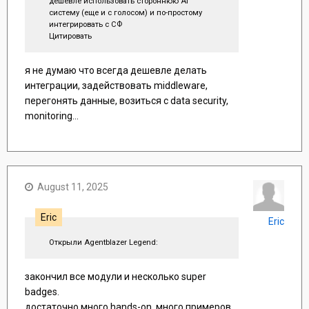
дешевле использовать стороннюю Ai
систему (еще и с голосом) и по-простому
интегрировать с СФ
Цитировать
я не думаю что всегда дешевле делать
интеграции, задействовать middleware,
перегонять данные, возиться с data security,
monitoring...
August 11, 2025
Eric
Eric
Открыли Agentblazer Legend:
закончил все модули и несколько super
badges.
достаточно много hands-on, много примеров