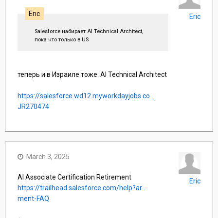
Eric
Eric
Salesforce набирает AI Technical Architect,
пока что только в US
теперь и в Израиле тоже: AI Technical Architect
https://salesforce.wd12.myworkdayjobs.co ...
JR270474
March 3, 2025
AI Associate Certification Retirement
Eric
https://trailhead.salesforce.com/help?ar ...
ment-FAQ