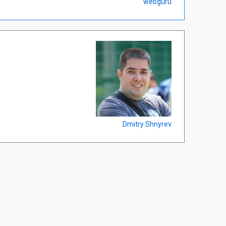
webguru
Dmitry Shnyrev