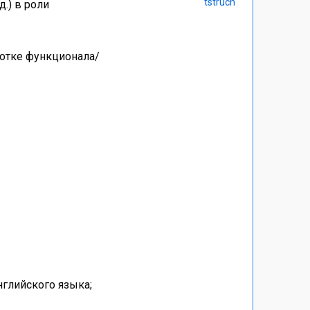
tstruch
д.) в роли
ботке функционала/
нглийского языка;