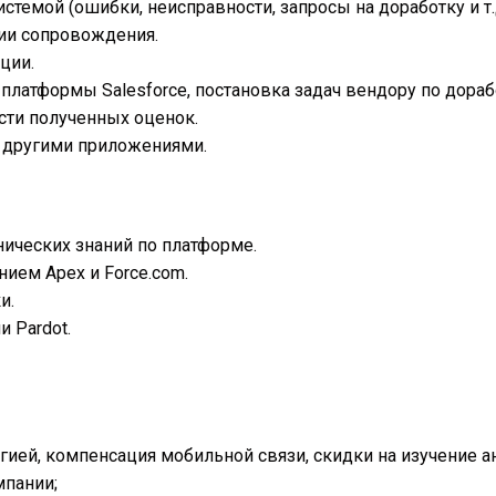
стемой (ошибки, неисправности, запросы на доработку и т.
нии сопровождения.
ции.
платформы Salesforce, постановка задач вендору по дора
ости полученных оценок.
с другими приложениями.
хнических знаний по платформе.
ием Apex и Force.com.
и.
и Pardot.
гией, компенсация мобильной связи, скидки на изучение а
мпании;