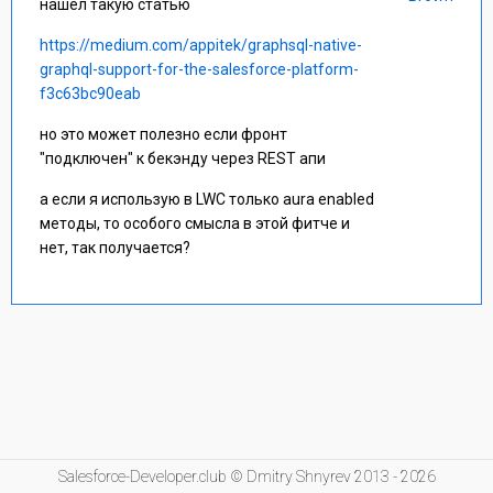
нашел такую статью
https://medium.com/appitek/graphsql-native-
graphql-support-for-the-salesforce-platform-
f3c63bc90eab
но это может полезно если фронт
"подключен" к бекэнду через REST апи
а если я использую в LWC только aura enabled
методы, то особого смысла в этой фитче и
нет, так получается?
Salesforce-Developer.club © Dmitry Shnyrev 2013 - 2026