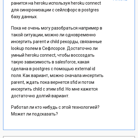
ранится на heroku используя heroku connect
для синхронизации с сейлсфорс в postgres
базу данных.
Пока не очень могу разобраться например в
такой ситуации, можно ли одновременно
инсертить parent и child рекорды, связанные
lookup полем в Сефлсорсе. Достаточно ли
умный heroku connect, чтобы воссоздать
такую зависимость в salesforce, какая
сделана в postgres с помощью external id
поля. Как вариант, можно сначала инсертить
parent, ждать пока вернется sfid и потом
инсертить child с этим sfid. Но мне кажется
достаточно долгий вариант.
Работал ли кто нибудь с этой технологией?
Может ли подсказать?