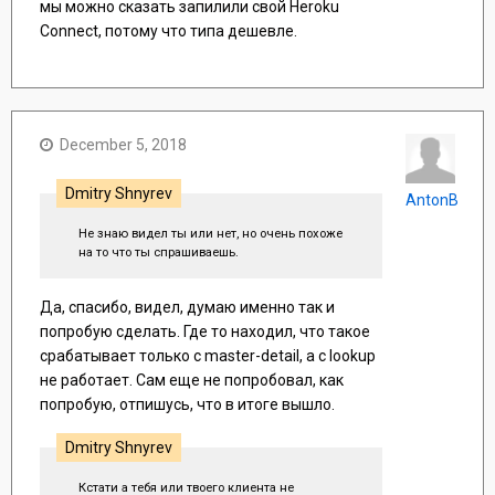
мы можно сказать запилили свой Heroku
Connect, потому что типа дешевле.
December 5, 2018
Dmitry Shnyrev
AntonB
Не знаю видел ты или нет, но очень похоже
на то что ты спрашиваешь.
Да, спасибо, видел, думаю именно так и
попробую сделать. Где то находил, что такое
срабатывает только с master-detail, а с lookup
не работает. Сам еще не попробовал, как
попробую, отпишусь, что в итоге вышло.
Dmitry Shnyrev
Кстати а тебя или твоего клиента не