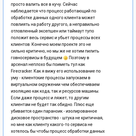
просто валить все в кучу. Сейчас
наблюдается что процесс работающий по
обработке данных одного клиента может
повлиять на работу другого, а неправильно
отловленный эксепшен или таймаут тупо
положит весь сервис и убьет процессы всех
клиентов. Конечно моем проекте это не
сильно критично, но мы же не хотим пилить
говносервисы в будущем
Поэтому в
арсенал неплохо бы поиметь тул как
Firecracker. Как я вижу его использование по
уму - клиентские процессы запускаем в
виртуальном окружении чем обеспечиваем
изоляцию как кода, так и ресурсов машины.
Если даже процесс и ляжет, то другим
клиентам не будет так обидно. Плюс еще
убивается один параноик - изолированное
дисковое пространство - штука не критичная,
но мне как клиенту какого-то сервиса не
хотелось бы чтобы процесс обработки данных