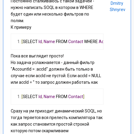
Постоянно сталкиваюсь с такой задачей -
Dmitry
нужно написать SOQL в котором в WHERE
Shnyrev
будет один или несколько фильтров по
полям.
К примеру
[
SELECT 
Id
,
Name
 FROM 
Contact
 WHERE 
AccountId
=
:
accId
]
Пока все выглядит просто!
Но задача услажнаяется - данный фильтр
"AccountId = :accId" должен быть только в
случае если accId не пустой. Если accId = NULL
или accId = '' то запрос должен работать как
[
SELECT 
Id
,
Name
 FROM 
Contact
]
Сразу на ум приходит динамический SOQL, но
тогда теряется вся прелесть компилятора так
как запрос становится простой строкой
которую потом скармливаем