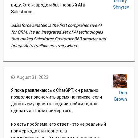
Dmitry
виду. Это ж вроде и был первый AI в
Shnyrev
Salesforce.
Salesforce Einstein is the first comprehensive AI
for CRM. It’s an integrated set of AI technologies
that makes Salesforce Customer 360 smarter and
brings AI to trailblazers everywhere.
August 31, 2023
Я пока развлекаюсь с ChatGPT, он реально
Den
позволяет экономить время на поиске, если
Brown
давать ему простые задачи: найди то, как
сделать это, дай пример того.
но есть проблема. его ответ - это не реальный
пример кода с интернета, а
скомпилированный не просто по-строчно, а