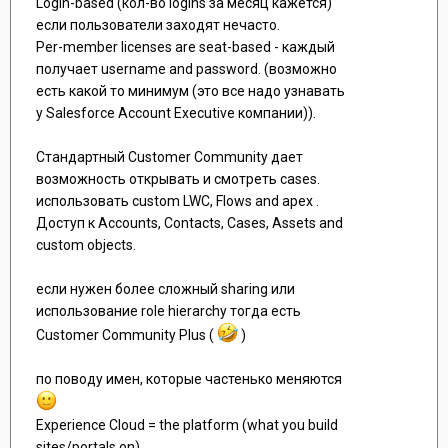
Login-based (кол-во logins за месяц кажется)
если пользователи заходят нечасто.
Per-member licenses are seat-based - каждый
получает username and password. (возможно
есть какой то минимум (это все надо узнавать
у Salesforce Account Executive компании)).
Стандартный Customer Community дает
возможность открывать и смотреть cases.
использовать custom LWC, Flows and apex .
Доступ к Accounts, Contacts, Cases, Assets and
custom objects.
если нужен более сложный sharing или
использование role hierarchy тогда есть
Customer Community Plus (
)
по поводу имен, которые частенько меняются
Experience Cloud = the platform (what you build
sites/portals on)