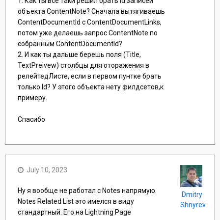
1. Как ты все таки решил брать id записей
объекта ContentNote? Сначала вытягиваешь
ContentDocumentId c ContentDocumentLinks,
потом уже делаешь запрос ContentNote по
собранным ContentDocumentId?
2. И как ты дальше берешь поля (Title,
TextPreivew) столбцы для оторажения в
релейтедЛисте, если в первом пунтке брать
только Id? У этого объекта нету филдсетов,к
примеру.
Спасибо
July 10, 2023
Ну я вообще не работал с Notes напрямую.
Dmitry
Notes Related List это имелся в виду
Shnyrev
стандартный. Его на Lightning Page