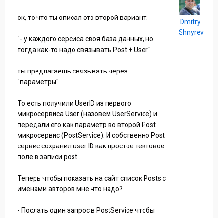
Получается что:
ок, то что ты описал это второй вариант:
- либо мы делаем общую базу данных и два
Dmitry
сервиса знают о таблицах друг друга и
Shnyrev
могут их менять. Тогда смысл
"- у каждого серсиса своя база данных, но
микросервисной архитектуры теряется так
тогда как-то надо связывать Post + User."
как сервисы уже не изолированные
единицы а зависят друг от друга.
- у каждого серсиса своя база данных, но
ты предлагаешь связывать через
тогда как-то надо связывать Post + User.
"параметры"
То есть получили UserID из первого
микросервиса User (назовем UserService) и
передали его как параметр во второй Post
микросервис (PostService). И собственно Post
сервис сохранил user ID как простое тектовое
поле в записи post.
Теперь чтобы показать на сайт список Posts с
именами авторов мне что надо?
- Послать один запрос в PostService чтобы