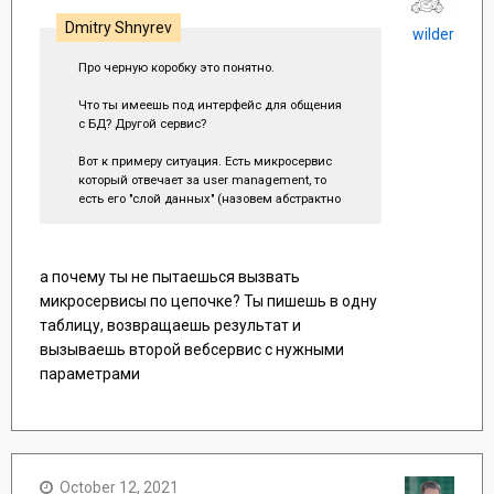
Dmitry Shnyrev
wilder
Про черную коробку это понятно.
Что ты имеешь под интерфейс для общения
с БД? Другой сервис?
Вот к примеру ситуация. Есть микросервис
который отвечает за user management, то
есть его "слой данных" (назовем абстрактно
вместо "база данных"). И есть сервис
который например управляет форумом и
сохраняет сообщения от пользователей у
него тоже свой слой данные - сообщения.
а почему ты не пытаешься вызвать
Вот надо сохранить сообщения от
микросервисы по цепочке? Ты пишешь в одну
определенного пользователя и
таблицу, возвращаешь результат и
пользователю записать счетчик его
вызываешь второй вебсервис с нужными
сообщений. Если у нас маналит, то все
просто - две таблицы: User+Post и ссылка
параметрами
из Post на User. Все просто. Если у нас два
микросервиса, то они в идеале ничего не
должны знать про слои данных друг друга.
То есть микросервис User не знает ни о
каких Posts, а микросервис Posts ничего не
знает о таблице Users.
October 12, 2021