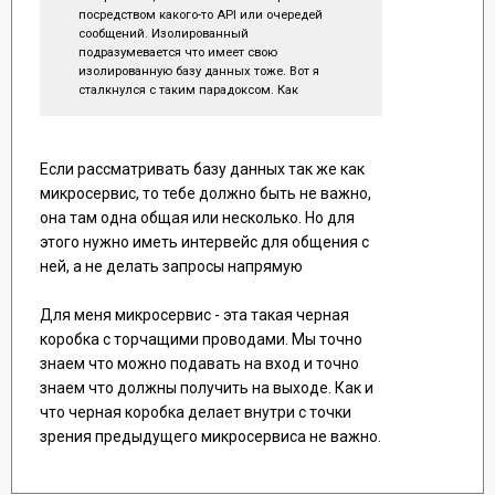
посредством какого-то API или очередей
сообщений. Изолированный
подразумевается что имеет свою
изолированную базу данных тоже. Вот я
сталкнулся с таким парадоксом. Как
проектируется микросервисная архитектура
в этом случае? Когда надо делать сложные
запросы для получения данных из разных
сервисов или менять данные в разных
Если рассматривать базу данных так же как
сервисах в одной транзакции (чтобы можно
микросервис, то тебе должно быть не важно,
было откатить все). Не нашел какой-то
она там одна общая или несколько. Но для
золотой середины. Даже
этого нужно иметь интервейс для общения с
https://microservices.io/ говорит что общая
база данных это антипатерн, но также
ней, а не делать запросы напрямую
говорит что такое возможно. Wilder, какие
мысли по этому поводу?
Для меня микросервис - эта такая черная
коробка с торчащими проводами. Мы точно
знаем что можно подавать на вход и точно
знаем что должны получить на выходе. Как и
что черная коробка делает внутри с точки
зрения предыдущего микросервиса не важно.